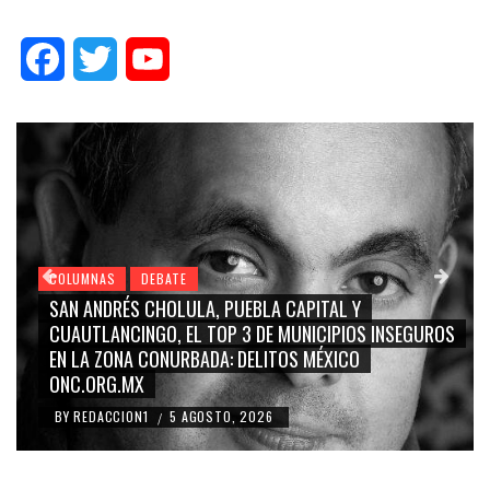
Facebook
Twitter
YouTube
COLUMNAS
DEBATE
CAPITAL Y
GRACE PALOMARES, NAY SALVATORI, 
MUNICIPIOS INSEGUROS
CARMEN SALINAS “LA CORCHOLATA
OS MÉXICO
BLANCO, SILVIA PINAL: LA TRIVIALIZ
RIDICULIZACIÓN DE LA REPRESENTA
BY
REDACCION1
4 AGOSTO, 2026
/