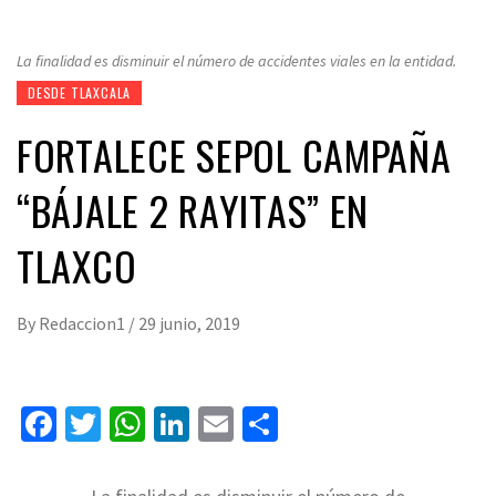
La finalidad es disminuir el número de accidentes viales en la entidad.
DESDE TLAXCALA
FORTALECE SEPOL CAMPAÑA
“BÁJALE 2 RAYITAS” EN
TLAXCO
By
Redaccion1
/
29 junio, 2019
Facebook
Twitter
WhatsApp
LinkedIn
Email
Compartir