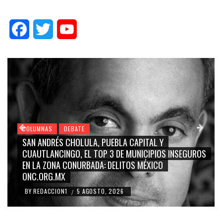
Facebook
Twitter
YouTube
COLUMNAS
DEBATE
GRACE PALOMARES, NAY SALVATORI, SERGIO MAYER,
ROS
CARMEN SALINAS “LA CORCHOLATA”, CUAUHTÉMOC
BLANCO, SILVIA PINAL: LA TRIVIALIZACIÓN Y
RIDICULIZACIÓN DE LA REPRESENTACIÓN CIUDADANA
BY
REDACCION1
4 AGOSTO, 2026
/