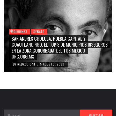
COLUMNAS
DEBATE
GRACE PALOMARES, NAY SALVATORI, SERGIO MAYER,
ROS
CARMEN SALINAS “LA CORCHOLATA”, CUAUHTÉMOC
BLANCO, SILVIA PINAL: LA TRIVIALIZACIÓN Y
RIDICULIZACIÓN DE LA REPRESENTACIÓN CIUDADANA
BY
REDACCION1
4 AGOSTO, 2026
/
Buscar: