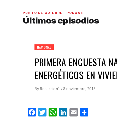
PUNTO DE QUIEBRE · PODCAST
PAN y MC se beneficiarían con una alianza,
Últimos episodios
señaló Gerardo Leal
hace 6 días
01
28:28
NACIONAL
PRIMERA ENCUESTA N
ENERGÉTICOS EN VIVI
By
Redaccion1
/
8 noviembre, 2018
Facebook
Twitter
WhatsApp
LinkedIn
Email
Compart