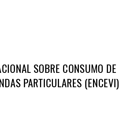
Iniciativa de infancia trans se votará en el
actual Congreso, señaló Gaby Chumacero
hace 2 semanas
02
41:16
ACIONAL SOBRE CONSUMO DE
ENDAS PARTICULARES (ENCEVI)
ir