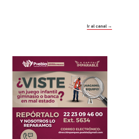
Trump e Infantino Un Mundial cubierto de
sospecha
Ir al canal →
hace 4 semanas
03
33:09