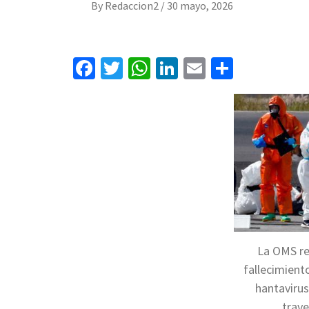
By
Redaccion2
/
30 mayo, 2026
Facebook
Twitter
WhatsApp
LinkedIn
Email
Compart
La OMS re
fallecimient
hantavirus
trave