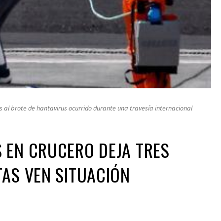
s al brote de hantavirus ocurrido durante una travesía internacional
 EN CRUCERO DEJA TRES
TAS VEN SITUACIÓN