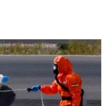
Iniciativa de infancia trans se votará en el
actual Congreso, señaló Gaby Chumacero
hace 2 semanas
02
41:16