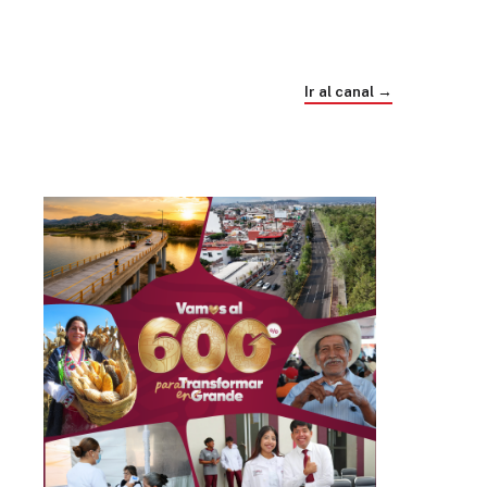
Trump e Infantino Un Mundial cubierto de
sospecha
Ir al canal →
hace 4 semanas
03
33:09