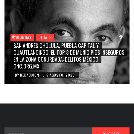
COLUMNAS
DEBATE
 Y
GRACE PALOMARES, NAY SALVATORI, SERGIO 
IOS INSEGUROS
CARMEN SALINAS “LA CORCHOLATA”, CUAU
CO
BLANCO, SILVIA PINAL: LA TRIVIALIZACIÓN Y
RIDICULIZACIÓN DE LA REPRESENTACIÓN CIU
BY
REDACCION1
4 AGOSTO, 2026
/
Buscar: