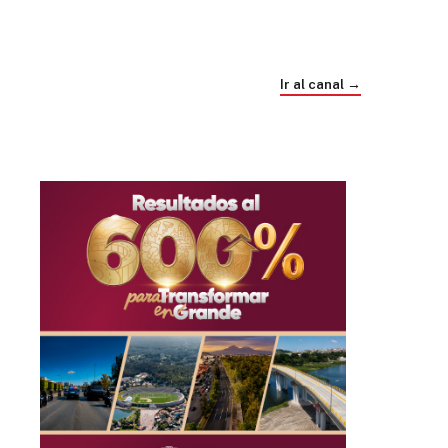
Trump e Infantino Un Mundial cubierto de
sospecha
Ir al canal →
hace 1 mes
03
33:09