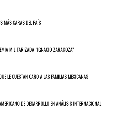
disminuir
el
volumen.
S MÁS CARAS DEL PAÍS
DEMIA MILITARIZADA “IGNACIO ZARAGOZA”
QUE LE CUESTAN CARO A LAS FAMILIAS MEXICANAS
AMERICANO DE DESARROLLO EN ANÁLISIS INTERNACIONAL