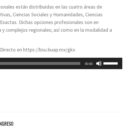
ionales están distribuidas en las cuatro áreas de
ivas, Ciencias Sociales y Humanidades, Ciencias
s Exactas. Dichas opciones profesionales son en
 y complejos regionales; así como en la modalidad a
 Directo en https://bsu.buap.mx/gkx
Utiliza
00:00
las
teclas
de
flecha
arriba/aba
para
aumentar
o
INGRESO