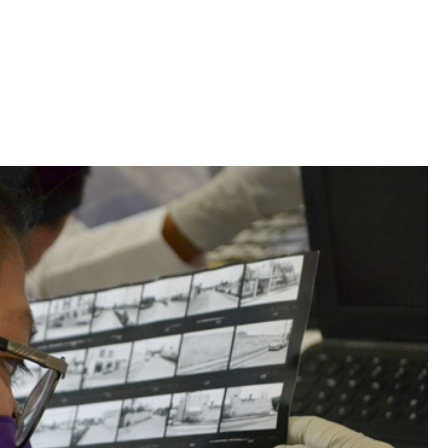
Iniciativa de infancia trans se votará en el
actual Congreso, señaló Gaby Chumacero
hace 2 semanas
02
41:16