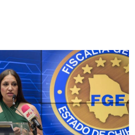
Iniciativa de infancia trans se votará en el
actual Congreso, señaló Gaby Chumacero
hace 2 semanas
02
41:16