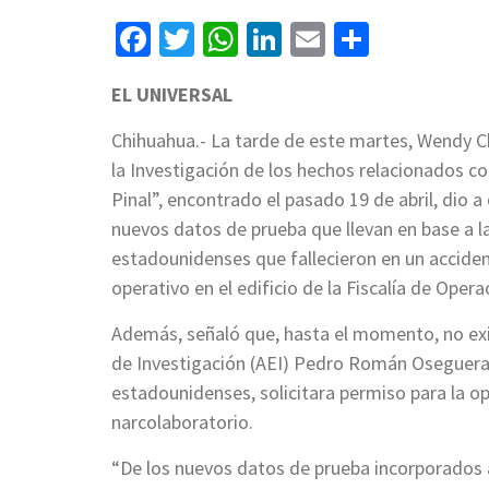
Facebook
Twitter
WhatsApp
LinkedIn
Email
Compart
EL UNIVERSAL
Chihuahua.- La tarde de este martes, Wendy Chá
la Investigación de los hechos relacionados c
Pinal”, encontrado el pasado 19 de abril, dio 
nuevos datos de prueba que llevan en base a l
estadounidenses que fallecieron en un acciden
operativo en el edificio de la Fiscalía de Oper
Además, señaló que, hasta el momento, no exis
de Investigación (AEI) Pedro Román Oseguera C
estadounidenses, solicitara permiso para la o
narcolaboratorio.
“De los nuevos datos de prueba incorporados a 