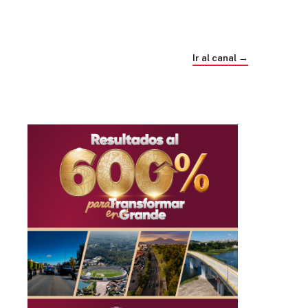
Trump e Infantino Un Mundial cubierto de
sospecha
Ir al canal →
hace 1 mes
03
33:09