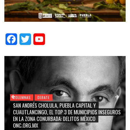
Facebook
Twitter
YouTube
COLUMNAS
DEBATE
GRACE PALOMARES, NAY SALVATORI, SERGIO MAYER,
UROS
CARMEN SALINAS “LA CORCHOLATA”, CUAUHTÉMOC
BLANCO, SILVIA PINAL: LA TRIVIALIZACIÓN Y
RIDICULIZACIÓN DE LA REPRESENTACIÓN CIUDADANA