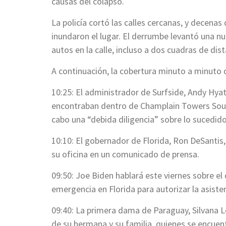
causas del colapso.
La policía cortó las calles cercanas, y decena
inundaron el lugar. El derrumbe levantó una nu
autos en la calle, incluso a dos cuadras de dist
A continuación, la cobertura minuto a minuto 
10:25: El administrador de Surfside, Andy Hya
encontraban dentro de Champlain Towers South
cabo una “debida diligencia” sobre lo sucedido
10:10: El gobernador de Florida, Ron DeSantis
su oficina en un comunicado de prensa.
09:50: Joe Biden hablará este viernes sobre el
emergencia en Florida para autorizar la asisten
09:40: La primera dama de Paraguay, Silvana L
de su hermana y su familia, quienes se encuen