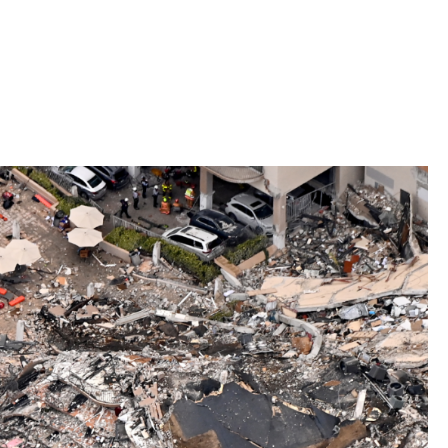
Iniciativa de infancia trans se votará en el
actual Congreso, señaló Gaby Chumacero
hace 2 semanas
02
41:16