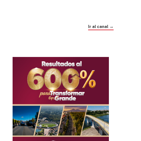
Trump e Infantino Un Mundial cubierto de
sospecha
Ir al canal →
hace 1 mes
03
33:09