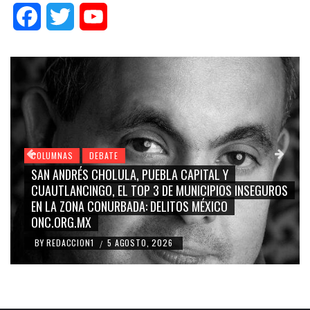
Facebook
Twitter
YouTube
COLUMNAS
DEBATE
GRACE PALOMARES, NAY SALVATORI, SERGIO MAYER,
CARMEN SALINAS “LA CORCHOLATA”, CUAUHTÉMOC
BLANCO, SILVIA PINAL: LA TRIVIALIZACIÓN Y
RIDICULIZACIÓN DE LA REPRESENTACIÓN CIUDADANA
BY
REDACCION1
4 AGOSTO, 2026
/