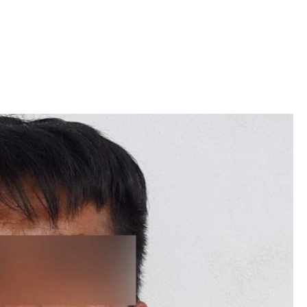
Iniciativa de infancia trans se votará en el
actual Congreso, señaló Gaby Chumacero
hace 2 semanas
02
41:16