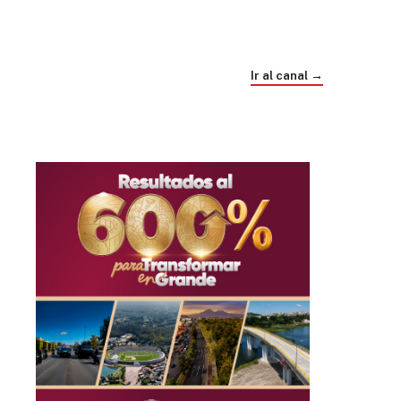
Trump e Infantino Un Mundial cubierto de
sospecha
Ir al canal →
hace 1 mes
03
33:09