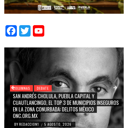
Facebook
Twitter
YouTube
COLUMNAS
DEBATE
GRACE PALOMARES, NAY SALVATORI, SERGIO MAYER,
OS
CARMEN SALINAS “LA CORCHOLATA”, CUAUHTÉMOC
BLANCO, SILVIA PINAL: LA TRIVIALIZACIÓN Y
RIDICULIZACIÓN DE LA REPRESENTACIÓN CIUDADANA
BY
REDACCION1
4 AGOSTO, 2026
/