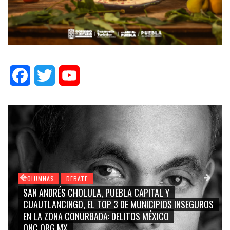
Facebook
Twitter
YouTube
COLUMNAS
DEBATE
GRACE PALOMARES, NAY SALVATORI, SERGIO MAYER,
CARMEN SALINAS “LA CORCHOLATA”, CUAUHTÉMOC
BLANCO, SILVIA PINAL: LA TRIVIALIZACIÓN Y
RIDICULIZACIÓN DE LA REPRESENTACIÓN CIUDADANA