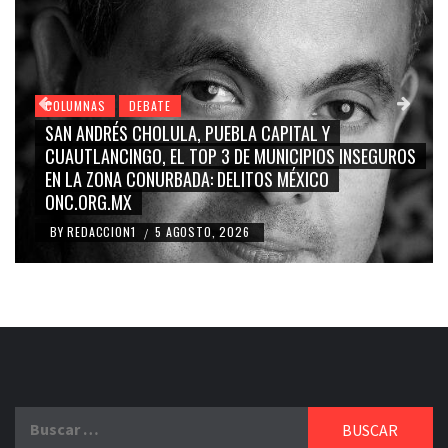
COLUMNAS
DEBATE
GRACE PALOMARES, NAY SALVATORI, SERGIO MAYER,
CARMEN SALINAS “LA CORCHOLATA”, CUAUHTÉMOC
BLANCO, SILVIA PINAL: LA TRIVIALIZACIÓN Y
RIDICULIZACIÓN DE LA REPRESENTACIÓN CIUDADANA
BY
REDACCION1
4 AGOSTO, 2026
/
Buscar: