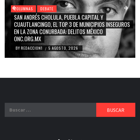
COLUMNAS
DEBATE
AL Y
GRACE PALOMARES, NAY SALVATORI, SERGI
IPIOS INSEGUROS
CARMEN SALINAS “LA CORCHOLATA”, CU
XICO
BLANCO, SILVIA PINAL: LA TRIVIALIZACIÓN 
RIDICULIZACIÓN DE LA REPRESENTACIÓN C
BY
REDACCION1
4 AGOSTO, 2026
/
Buscar: