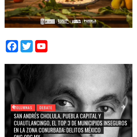
Facebook
Twitter
YouTube
LUMNAS
DEBATE
COLUMN
N ANDRÉS CHOLULA, PUEBLA CAPITAL Y
GRACE 
AUTLANCINGO, EL TOP 3 DE MUNICIPIOS INSEGUROS
CARME
 LA ZONA CONURBADA: DELITOS MÉXICO
BLANCO
C.ORG.MX
RIDICU