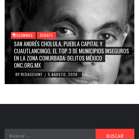
COLUMNAS
DEBATE
AL Y
GRACE PALOMARES, NAY SALVATORI, SERGI
IPIOS INSEGUROS
CARMEN SALINAS “LA CORCHOLATA”, CU
XICO
BLANCO, SILVIA PINAL: LA TRIVIALIZACIÓN 
RIDICULIZACIÓN DE LA REPRESENTACIÓN C
BY
REDACCION1
4 AGOSTO, 2026
/
Buscar: