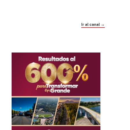
Trump e Infantino Un Mundial cubierto de
sospecha
Ir al canal →
hace 4 semanas
03
33:09