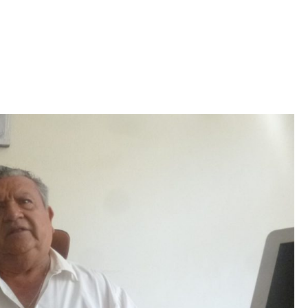
Iniciativa de infancia trans se votará en el
actual Congreso, señaló Gaby Chumacero
hace 2 semanas
02
41:16