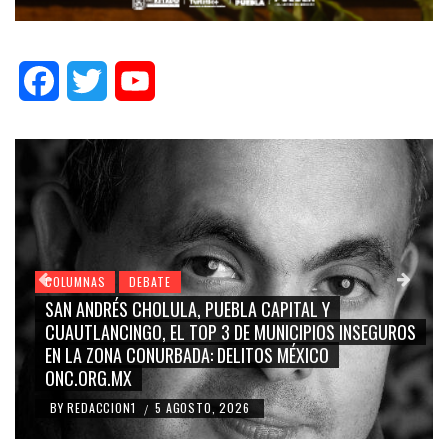
Facebook
Twitter
YouTube
COLUMNAS
DEBATE
GRACE PALOMARES, NAY SALVATORI, SERGIO MAYER,
CARMEN SALINAS “LA CORCHOLATA”, CUAUHTÉMOC
BLANCO, SILVIA PINAL: LA TRIVIALIZACIÓN Y
RIDICULIZACIÓN DE LA REPRESENTACIÓN CIUDADANA
BY
REDACCION1
4 AGOSTO, 2026
/