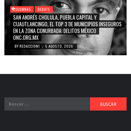
COLUMNAS
DEBATE
GRACE PALOMARES, NAY SALVATORI, SERGIO MAYER,
CARMEN SALINAS “LA CORCHOLATA”, CUAUHTÉMOC
BLANCO, SILVIA PINAL: LA TRIVIALIZACIÓN Y
RIDICULIZACIÓN DE LA REPRESENTACIÓN CIUDADANA
BY
REDACCION1
4 AGOSTO, 2026
/
Buscar: