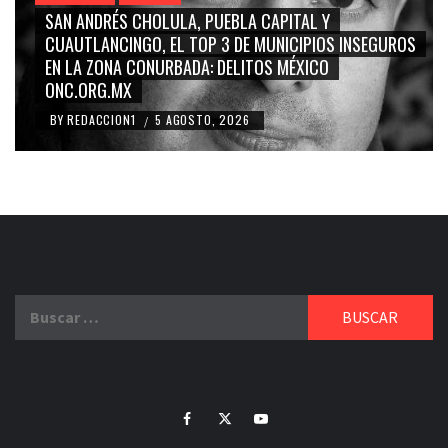
GRACE PALOMARES, NAY SALVATORI, SERGIO MAYER,
CARMEN SALINAS “LA CORCHOLATA”, CUAUHTÉMOC
BLANCO, SILVIA PINAL: LA TRIVIALIZACIÓN Y
RIDICULIZACIÓN DE LA REPRESENTACIÓN CIUDADANA
BY
REDACCION1
4 AGOSTO, 2026
/
Buscar:
Facebook
Twitter
Youtube