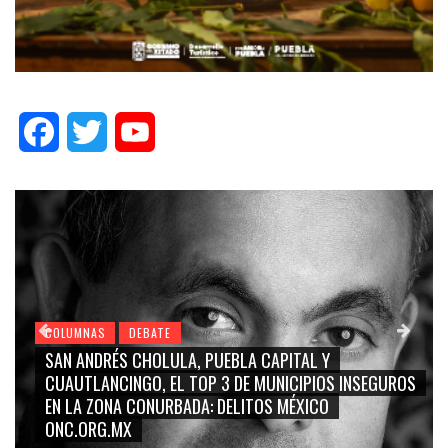
Facebook
Twitter
YouTube
COLUMNAS
DEBATE
GRACE PALOMARES, NAY SALVATORI, SERGIO MAYER,
CARMEN SALINAS “LA CORCHOLATA”, CUAUHTÉMOC
BLANCO, SILVIA PINAL: LA TRIVIALIZACIÓN Y
RIDICULIZACIÓN DE LA REPRESENTACIÓN CIUDADANA