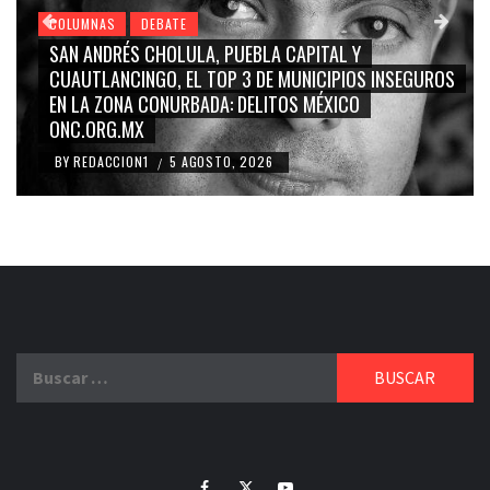
COLUMNAS
DEBATE
GRACE PALOMARES, NAY SALVATORI, SERGIO MAYER,
CARMEN SALINAS “LA CORCHOLATA”, CUAUHTÉMOC
BLANCO, SILVIA PINAL: LA TRIVIALIZACIÓN Y
RIDICULIZACIÓN DE LA REPRESENTACIÓN CIUDADANA
BY
REDACCION1
4 AGOSTO, 2026
/
Buscar:
Facebook
Twitter
Youtube