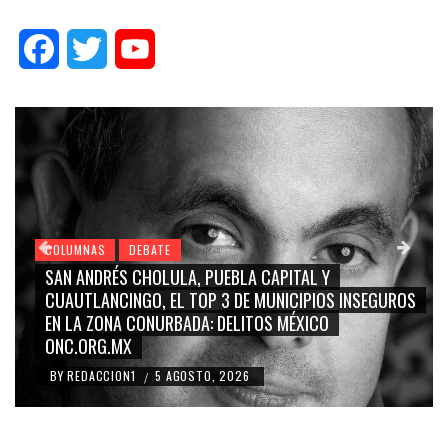
Facebook
Twitter
YouTube
COLUMNAS
DEBATE
GRACE PALOMARES, NAY SALVATORI, SERGIO MAY
INSEGUROS
CARMEN SALINAS “LA CORCHOLATA”, CUAUHTÉ
BLANCO, SILVIA PINAL: LA TRIVIALIZACIÓN Y
RIDICULIZACIÓN DE LA REPRESENTACIÓN CIUDAD
BY
REDACCION1
4 AGOSTO, 2026
/