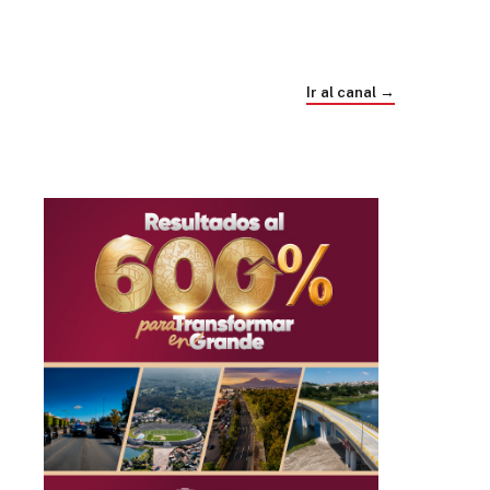
Trump e Infantino Un Mundial cubierto de
sospecha
Ir al canal →
hace 1 mes
03
33:09