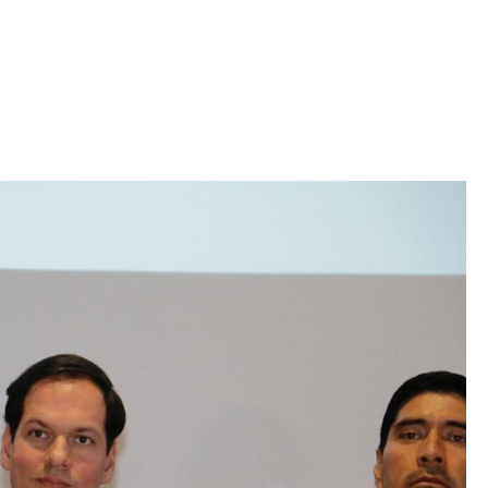
Iniciativa de infancia trans se votará en el
actual Congreso, señaló Gaby Chumacero
hace 2 semanas
02
41:16