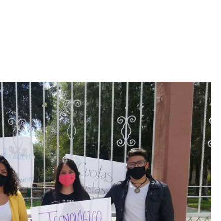
Iniciativa de infancia trans se votará en el
actual Congreso, señaló Gaby Chumacero
hace 2 semanas
02
41:16