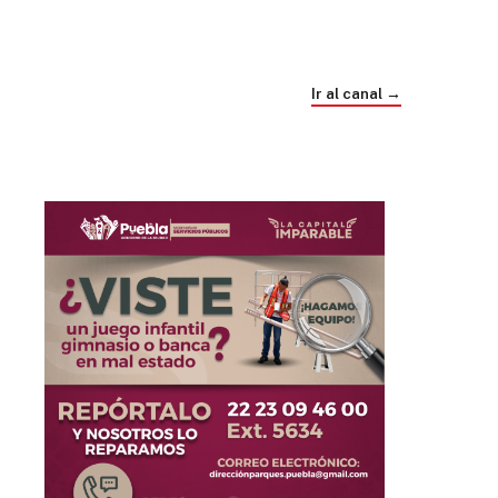
Trump e Infantino Un Mundial cubierto de
sospecha
Ir al canal →
hace 4 semanas
03
33:09