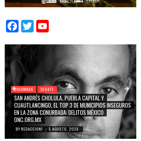
Facebook
Twitter
YouTube
COLUMNAS
DEBATE
GRACE PALOMARES, NAY SALVATORI, SERGIO MAYER,
ROS
CARMEN SALINAS “LA CORCHOLATA”, CUAUHTÉMOC
BLANCO, SILVIA PINAL: LA TRIVIALIZACIÓN Y
RIDICULIZACIÓN DE LA REPRESENTACIÓN CIUDADANA
BY
REDACCION1
4 AGOSTO, 2026
/