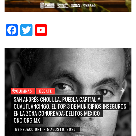
Facebook
Twitter
YouTube
COLUMNAS
DEBATE
GRACE PALOMARES, NAY SALVATORI, SERGIO MAYER,
ROS
CARMEN SALINAS “LA CORCHOLATA”, CUAUHTÉMOC
BLANCO, SILVIA PINAL: LA TRIVIALIZACIÓN Y
RIDICULIZACIÓN DE LA REPRESENTACIÓN CIUDADANA
BY
REDACCION1
4 AGOSTO, 2026
/