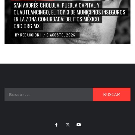
GRACE PALOMARES, NAY SALVATORI, SERGIO MAYER,
CARMEN SALINAS “LA CORCHOLATA”, CUAUHTÉMOC
BLANCO, SILVIA PINAL: LA TRIVIALIZACIÓN Y
RIDICULIZACIÓN DE LA REPRESENTACIÓN CIUDADANA
BY
REDACCION1
4 AGOSTO, 2026
/
Buscar:
Facebook
Twitter
Youtube