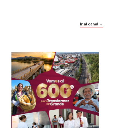
Trump e Infantino Un Mundial cubierto de
sospecha
Ir al canal →
hace 4 semanas
03
33:09