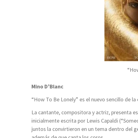
“How
Mino D’Blanc
“How To Be Lonely” es el nuevo sencillo de la e
La cantante, compositora y actriz, presenta e
inicialmente escrita por Lewis Capaldi (“Some
juntos la convirtieron en un tema dentro del gé
además de que canta los coros.