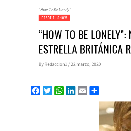
“How To Be Lonely”
DESDE EL SHOW
“HOW TO BE LONELY”: 
ESTRELLA BRITÁNICA R
By
Redaccion1
/
22 marzo, 2020
Facebook
Twitter
WhatsApp
LinkedIn
Email
Compart