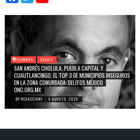
COLUMNAS
DEBATE
GRACE PALOMARES, NAY SALVATORI, SERGIO MAYER,
CARMEN SALINAS “LA CORCHOLATA”, CUAUHTÉMOC
BLANCO, SILVIA PINAL: LA TRIVIALIZACIÓN Y
RIDICULIZACIÓN DE LA REPRESENTACIÓN CIUDADANA
BY
REDACCION1
4 AGOSTO, 2026
/