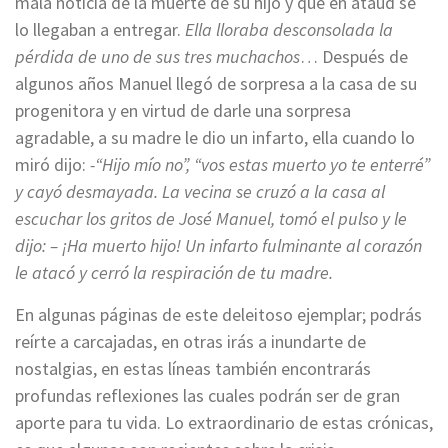
mala noticia de la muerte de su hijo y que en ataúd se
lo llegaban a entregar.
Ella lloraba desconsolada la
pérdida de uno de sus tres muchachos
… Después de
algunos años Manuel llegó de sorpresa a la casa de su
progenitora y en virtud de darle una sorpresa
agradable, a su madre le dio un infarto, ella cuando lo
miró dijo:
-“Hijo mío no”, “vos estas muerto yo te enterré”
y cayó desmayada. La vecina se cruzó a la casa al
escuchar los gritos de José Manuel, tomó el pulso y le
dijo: – ¡Ha muerto hijo! Un infarto fulminante al corazón
le atacó y cerró la respiración de tu madre.
En algunas páginas de este deleitoso ejemplar; podrás
reírte a carcajadas, en otras irás a inundarte de
nostalgias, en estas líneas también encontrarás
profundas reflexiones las cuales podrán ser de gran
aporte para tu vida. Lo extraordinario de estas crónicas,