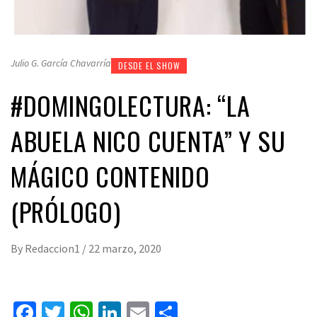
Julio G. García Chavarría
DESDE EL SHOW
#DOMINGOLECTURA: “LA
ABUELA NICO CUENTA” Y SU
MÁGICO CONTENIDO
(PRÓLOGO)
By
Redaccion1
/
22 marzo, 2020
Facebook
Twitter
WhatsApp
LinkedIn
Email
Compartir