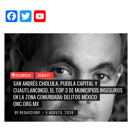
Facebook
Twitter
YouTube
COLUMNAS
DEBATE
GRACE PALOMARES, NAY SALVATORI, SERGIO MAYER,
CARMEN SALINAS “LA CORCHOLATA”, CUAUHTÉMOC
BLANCO, SILVIA PINAL: LA TRIVIALIZACIÓN Y
RIDICULIZACIÓN DE LA REPRESENTACIÓN CIUDADANA
BY
REDACCION1
4 AGOSTO, 2026
/