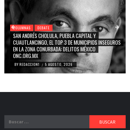
COLUMNAS
DEBATE
GRACE PALOMARES, NAY SALVATORI, SERGIO MAYER,
CARMEN SALINAS “LA CORCHOLATA”, CUAUHTÉMOC
BLANCO, SILVIA PINAL: LA TRIVIALIZACIÓN Y
RIDICULIZACIÓN DE LA REPRESENTACIÓN CIUDADANA
BY
REDACCION1
4 AGOSTO, 2026
/
Buscar: