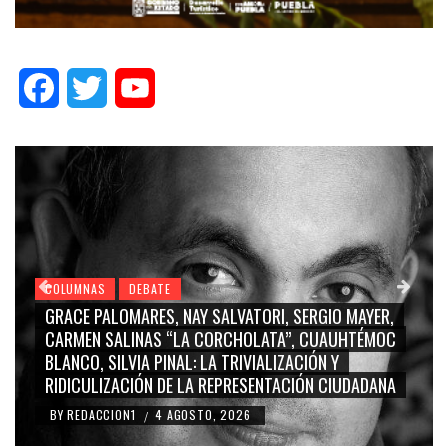
Facebook
Twitter
YouTube
COLUMNAS
DEBATE
EX ALCALDE PRIÍSTA-MARINISTA PUEDE COSTARLE ¡17
MILLONES DE PESOS AL AYUNTAMIENTO DE SAN PEDRO
CHOLULA!
BY
REDACCION1
3 AGOSTO, 2026
/