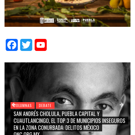
Facebook
Twitter
YouTube
COLUMNAS
DEBATE
GRACE PALOMARES, NAY SALVATORI, SERGIO MAYER,
CARMEN SALINAS “LA CORCHOLATA”, CUAUHTÉMOC
BLANCO, SILVIA PINAL: LA TRIVIALIZACIÓN Y
RIDICULIZACIÓN DE LA REPRESENTACIÓN CIUDADANA