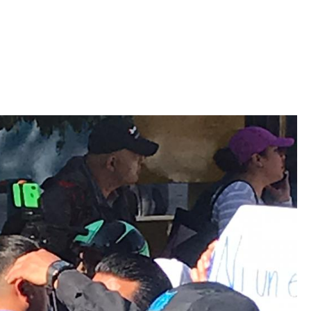
Iniciativa de infancia trans se votará en el
actual Congreso, señaló Gaby Chumacero
hace 2 semanas
02
41:16