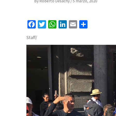
By
Roberto Desachy
/
5 marzo, 2020
Facebook
Twitter
WhatsApp
LinkedIn
Email
Compart
Staff/