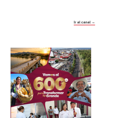
Trump e Infantino Un Mundial cubierto de
sospecha
Ir al canal →
hace 4 semanas
03
33:09