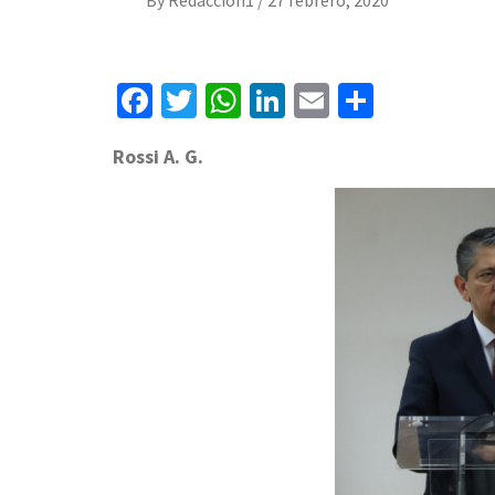
Facebook
Twitter
WhatsApp
LinkedIn
Email
Compart
Rossi A. G.