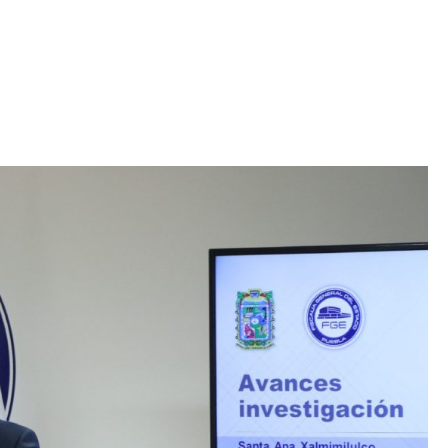
Iniciativa de infancia trans se votará en el
actual Congreso, señaló Gaby Chumacero
hace 2 semanas
02
41:16