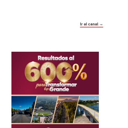
Trump e Infantino Un Mundial cubierto de
sospecha
Ir al canal →
hace 1 mes
03
33:09