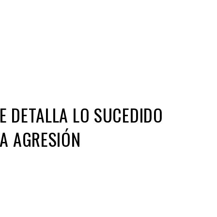
Iniciativa de infancia trans se votará en el
actual Congreso, señaló Gaby Chumacero
hace 2 semanas
02
41:16
E DETALLA LO SUCEDIDO
LA AGRESIÓN
ir