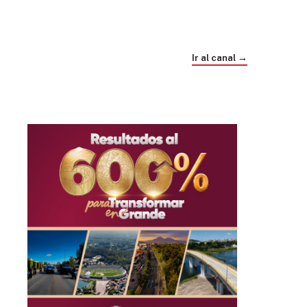
Trump e Infantino Un Mundial cubierto de
sospecha
Ir al canal →
hace 1 mes
03
33:09