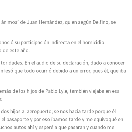
s ánimos’ de Juan Hernández, quien según Delfino, se
onoció su participación indirecta en el homicidio
o de este año.
autoridades. En el audio de su declaración, dado a conocer
fesó que todo ocurrió debido a un error, pues él, que iba
más de los hijos de Pablo Lyle, también viajaba en esa
r.
dos hijos al aeropuerto; se nos hacía tarde porque él
r el pasaporte y por eso íbamos tarde y me equivoqué en
 muchos autos ahí y esperé a que pasaran y cuando me