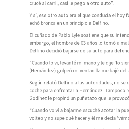
crucé al carril, casi le pego a otro auto”.
Y sí, ese otro auto era el que conducía el hoy
echó bronca en un principio a Delfino.
El cuñado de Pablo Lyle sostiene que su intenc
embargo, el hombre de 63 años lo tomó a mal y
Delfino decidió bajarse de su auto para defen
“Cuando lo vi, levanté mi mano y le dije ‘lo si
(Hernández) golpeó mi ventanilla me bajé del a
Según relató Delfino a las autoridades, no se 
coche para enfrentar a Hernández. Tampoco re
Godínez le propinó un puñetazo que le provocó 
“Cuando volví a bajarme escuché azotar la puer
volteo y no supe qué hacer y él me decía ‘vám