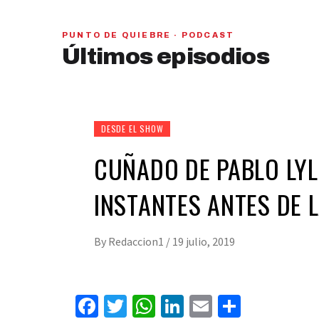
PUNTO DE QUIEBRE · PODCAST
PAN y MC se beneficiarían con una alianza,
Últimos episodios
señaló Gerardo Leal
hace 1 semana
01
28:28
DESDE EL SHOW
CUÑADO DE PABLO LYL
INSTANTES ANTES DE 
By
Redaccion1
/
19 julio, 2019
Facebook
Twitter
WhatsApp
LinkedIn
Email
Compart