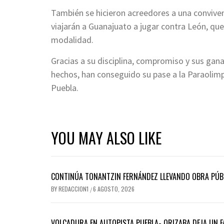
También se hicieron acreedores a una convive
viajarán a Guanajuato a jugar contra León, qu
modalidad.
Gracias a su disciplina, compromiso y sus ga
hechos, han conseguido su pase a la Paraolimp
Puebla.
YOU MAY ALSO LIKE
CONTINÚA TONANTZIN FERNÁNDEZ LLEVANDO OBRA PÚBL
BY
REDACCION1
6 AGOSTO, 2026
/
VOLCADURA EN AUTOPISTA PUEBLA- ORIZABA DEJA UN F