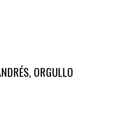
Iniciativa de infancia trans se votará en el
actual Congreso, señaló Gaby Chumacero
hace 2 semanas
02
41:16
ANDRÉS, ORGULLO
ir