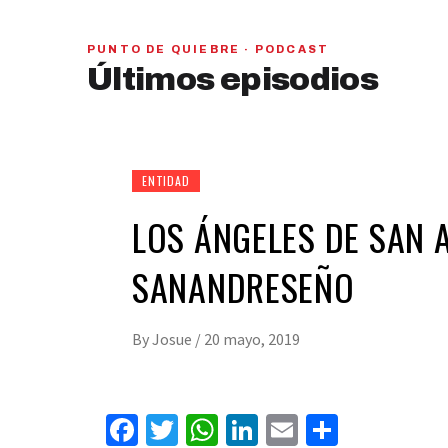
PUNTO DE QUIEBRE · PODCAST
PAN y MC se beneficiarían con una alianza,
Últimos episodios
señaló Gerardo Leal
hace 6 días
01
28:28
ENTIDAD
LOS ÁNGELES DE SAN 
SANANDRESEÑO
By
Josue
/
20 mayo, 2019
Facebook
Twitter
WhatsApp
LinkedIn
Email
Compart