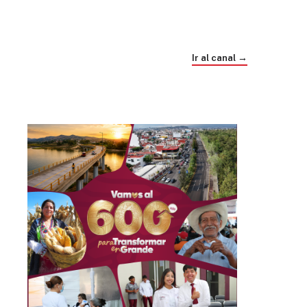
Trump e Infantino Un Mundial cubierto de
sospecha
Ir al canal →
hace 4 semanas
03
33:09