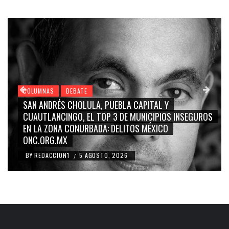
COLUMNAS
DEBATE
GRACE PALOMARES, NAY SALVATORI, SERGIO MAYER,
CARMEN SALINAS “LA CORCHOLATA”, CUAUHTÉMOC
BLANCO, SILVIA PINAL: LA TRIVIALIZACIÓN Y
RIDICULIZACIÓN DE LA REPRESENTACIÓN CIUDADANA
BY
REDACCION1
4 AGOSTO, 2026
/