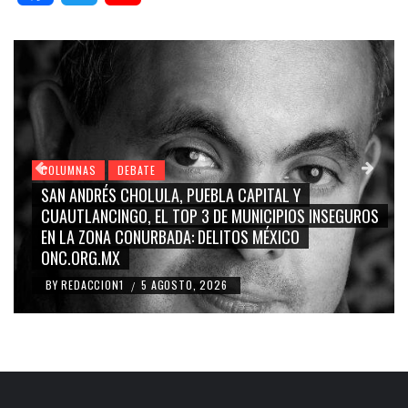
COLUMNAS
DEBATE
A, PUEBLA CAPITAL Y
GRACE PALOMARES, NAY S
 TOP 3 DE MUNICIPIOS INSEGUROS
CARMEN SALINAS “LA C
ADA: DELITOS MÉXICO
BLANCO, SILVIA PINAL: L
RIDICULIZACIÓN DE LA 
OSTO, 2026
BY
REDACCION1
4 AGOSTO
/