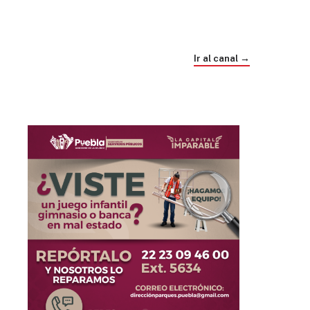
Trump e Infantino Un Mundial cubierto de
sospecha
Ir al canal →
hace 3 semanas
03
33:09