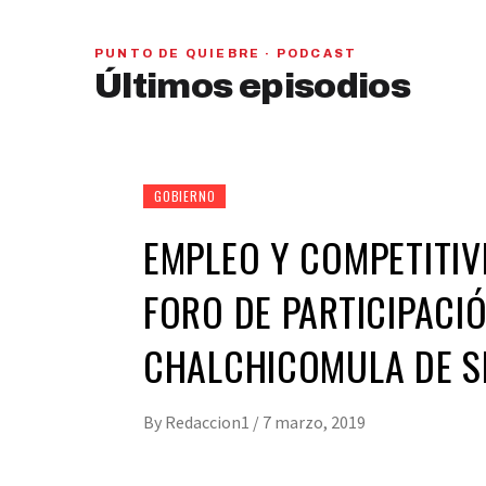
PUNTO DE QUIEBRE · PODCAST
PAN y MC se beneficiarían con una alianza,
Últimos episodios
señaló Gerardo Leal
hace 5 días
01
28:28
GOBIERNO
EMPLEO Y COMPETITIV
FORO DE PARTICIPACI
CHALCHICOMULA DE 
By
Redaccion1
/
7 marzo, 2019