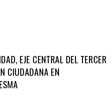
Iniciativa de infancia trans se votará en el
actual Congreso, señaló Gaby Chumacero
hace 2 semanas
02
41:16
IDAD, EJE CENTRAL DEL TERCER
ÓN CIUDADANA EN
SESMA