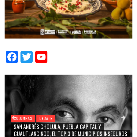
Facebook
Twitter
YouTube
COLUMNAS
DEBATE
COL
SAN ANDRÉS CHOLULA, PUEBLA CAPITAL Y
GRA
CUAUTLANCINGO, EL TOP 3 DE MUNICIPIOS INSEGUROS
CA