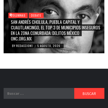
ATE
COLUMNAS
DEBATE
OLULA, PUEBLA CAPITAL Y
GRACE PALOMARES, N
, EL TOP 3 DE MUNICIPIOS INSEGUROS
CARMEN SALINAS “
NURBADA: DELITOS MÉXICO
BLANCO, SILVIA PINA
RIDICULIZACIÓN DE
5 AGOSTO, 2026
BY
REDACCION1
4 AG
/
Buscar: