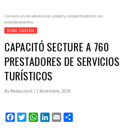
Con esta acción elevaron la calidad y competitividad en sus
establecimientos.
DESDE TLAXCALA
CAPACITÓ SECTURE A 760
PRESTADORES DE SERVICIOS
TURÍSTICOS
By
Redaccion1
/
1 diciembre, 2018
Facebook
Twitter
WhatsApp
LinkedIn
Email
Compartir