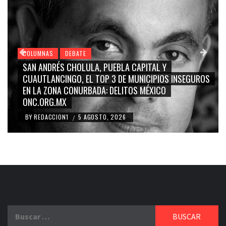
COLUMNAS
DEBATE
GRACE PALOMARES, NAY SALVATORI, SERGIO MAYER,
ROS
CARMEN SALINAS “LA CORCHOLATA”, CUAUHTÉMOC
BLANCO, SILVIA PINAL: LA TRIVIALIZACIÓN Y
RIDICULIZACIÓN DE LA REPRESENTACIÓN CIUDADANA
BY
REDACCION1
4 AGOSTO, 2026
/
Buscar: