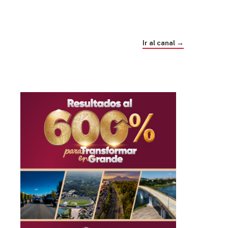
Trump e Infantino Un Mundial cubierto de
sospecha
Ir al canal →
hace 1 mes
03
33:09