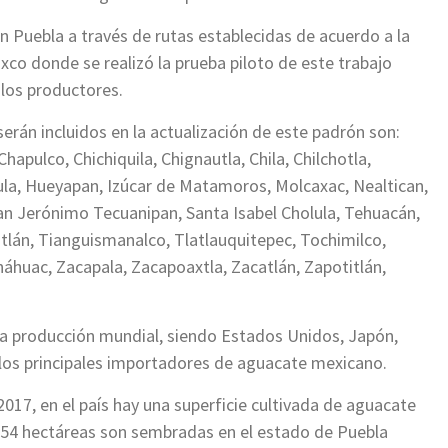
n Puebla a través de rutas establecidas de acuerdo a la
lixco donde se realizó la prueba piloto de este trabajo
 los productores.
erán incluidos en la actualización de este padrón son:
hapulco, Chichiquila, Chignautla, Chila, Chilchotla,
a, Hueyapan, Izúcar de Matamoros, Molcaxac, Nealtican,
San Jerónimo Tecuanipan, Santa Isabel Cholula, Tehuacán,
tlán, Tianguismanalco, Tlatlauquitepec, Tochimilco,
náhuac, Zacapala, Zacapoaxtla, Zacatlán, Zapotitlán,
la producción mundial, siendo Estados Unidos, Japón,
 los principales importadores de aguacate mexicano.
2017, en el país hay una superficie cultivada de aguacate
l 154 hectáreas son sembradas en el estado de Puebla