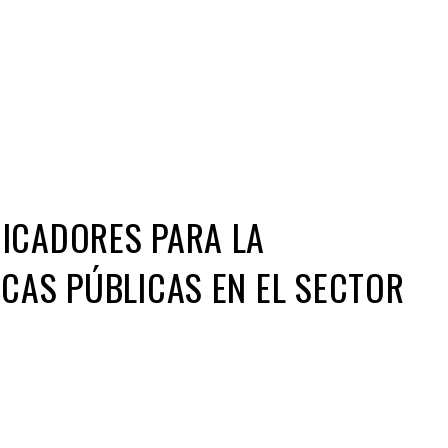
Iniciativa de infancia trans se votará en el
actual Congreso, señaló Gaby Chumacero
hace 2 semanas
02
41:16
ICADORES PARA LA
ICAS PÚBLICAS EN EL SECTOR