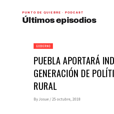
PUNTO DE QUIEBRE · PODCAST
PAN y MC se beneficiarían con una alianza,
Últimos episodios
señaló Gerardo Leal
hace 1 semana
01
28:28
GOBIERNO
PUEBLA APORTARÁ IND
GENERACIÓN DE POLÍT
RURAL
By
Josue
/
25 octubre, 2018