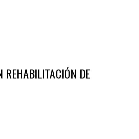
Iniciativa de infancia trans se votará en el
actual Congreso, señaló Gaby Chumacero
hace 2 semanas
02
41:16
N REHABILITACIÓN DE
ir