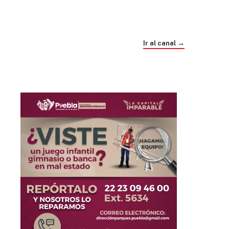
Trump e Infantino Un Mundial cubierto de
sospecha
Ir al canal →
hace 4 semanas
03
33:09