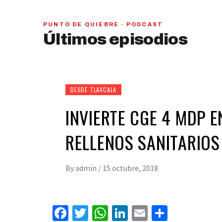
PUNTO DE QUIEBRE · PODCAST
PAN y MC se beneficiarían con una alianza,
Últimos episodios
señaló Gerardo Leal
hace 6 días
01
28:28
DESDE TLAXCALA
INVIERTE CGE 4 MDP E
RELLENOS SANITARIOS
By
admin
/
15 octubre, 2018
Facebook
Twitter
WhatsApp
LinkedIn
Email
Compart