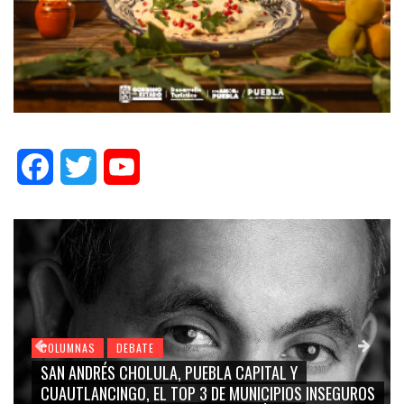
Facebook
Twitter
YouTube
ATE
COLUMNAS
DEBATE
OLULA, PUEBLA CAPITAL Y
GRACE PALOMARES, N
, EL TOP 3 DE MUNICIPIOS INSEGUROS
CARMEN SALINAS “